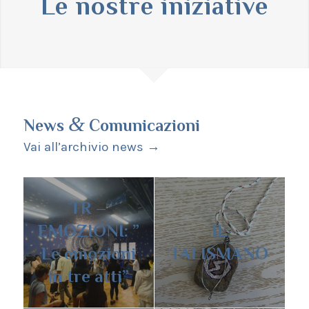
Le nostre iniziative
&
News
Comunicazioni
Vai all’archivio news →
TR –
EMOZIONI: ”
IL
Le emozioni
TALISMANO
in tre atti”