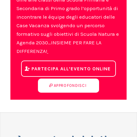
Secondaria di Primo grado l’opportunità di
incontrare le équipe degli educatori delle
Case Vacanza svolgendo un percorso
formativo sugli obiettivi di Scuola Natura e
Agenda 2030…INSIEME PER FARE LA
DIFFERENZA!
PARTECIPA ALL’EVENTO ONLINE
APPROFONDISCI