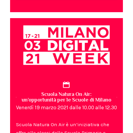
Scuola Natura On Air:
un’opportunità per le Scuole di Milano
Venerdì 19 marzo 2021 dalle 10.00 alle 12.30
Scuola Natura On Air è un’iniziativa che
offre alle classi della Scuola Primaria e