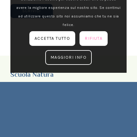
avere la migliore esperienza sul nostro sito. Se continui
SCRIVICI
ad utilizzare questo sito noi assumiamo che tu ne sia
felice.
ACCETTA TUTTO
RIFIUTA
MAGGIORI INFO
Scuola Natura
Il Comune di Milano in cogestione con la
Cooperativa sociale D.O.C. e in collaborazione
con le Scuole dell’Infanzia, Primarie e
Secondarie di Primo grado realizza
soggiorni/studio di circa una settimana presso
le Case Vacanza dell’Amministrazione.