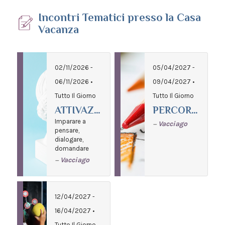
Incontri Tematici presso la Casa
Vacanza
02/11/2026 -
05/04/2027 -
06/11/2026 •
09/04/2027 •
Tutto Il Giorno
Tutto Il Giorno
ATTIVAZIONE FILOSOFICA
PERCORSI DI ORIENTAMENTO
Imparare a
Vacciago
—
pensare,
dialogare,
domandare
Vacciago
—
12/04/2027 -
16/04/2027 •
Tutto Il Giorno