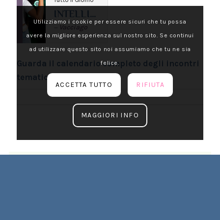
INTELLIGENZA ARTIFICIALE
Utilizziamo i cookie per essere sicuri che tu possa
Vacciago
—
avere la migliore esperienza sul nostro sito. Se continui
ad utilizzare questo sito noi assumiamo che tu ne sia
Guarda il calendario completo degli incontri
felice.
tematici →
ACCETTA TUTTO
RIFIUTA
MAGGIORI INFO
Dove Siamo e Contatti
CASA VACANZA “COMUNE DI MILANO”
VACCIAGO – Lago d’Orta (NO)