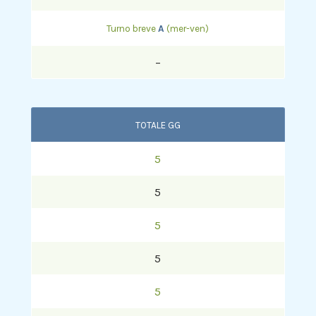
Turno breve
A
(mer-ven)
–
TOTALE GG
5
5
5
5
5