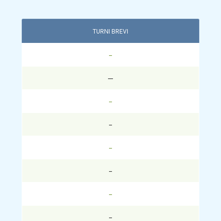
TURNI BREVI
–
—
–
–
–
–
–
–