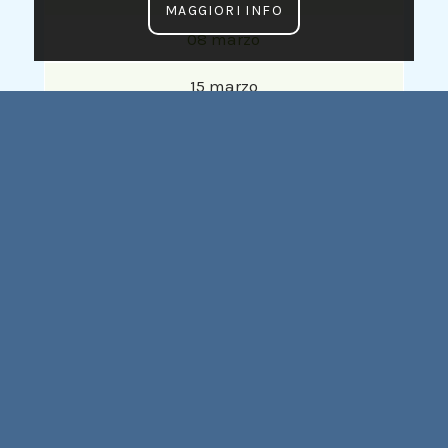
MAGGIORI INFO
08 marzo
15 marzo
22 marzo
31 marzo
05 aprile
12 aprile
19 aprile
26 aprile
03 maggio