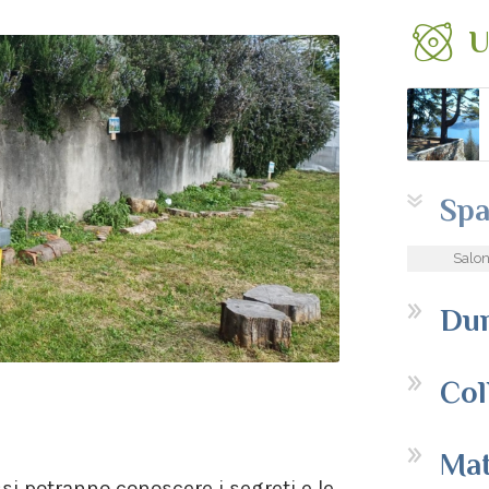
U
Spa
Salon
Dur
Col
Mat
assi potranno conoscere i segreti e le