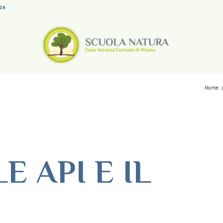
nza
Home
E API E IL