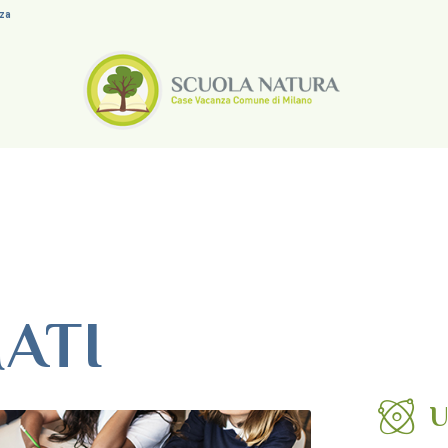
nza
MATI
U