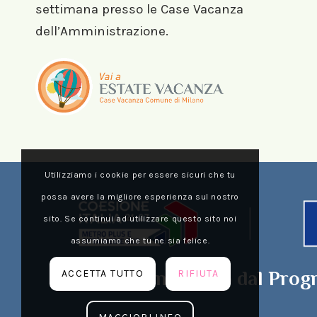
settimana presso le Case Vacanza
dell’Amministrazione.
Utilizziamo i cookie per essere sicuri che tu
possa avere la migliore esperienza sul nostro
sito. Se continui ad utilizzare questo sito noi
assumiamo che tu ne sia felice.
Cofinanziato dal Prog
ACCETTA TUTTO
RIFIUTA