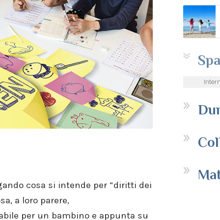
Spa
Inter
Dur
Col
Mat
ando cosa si intende per “diritti dei
a, a loro parere,
iabile per un bambino e appunta su