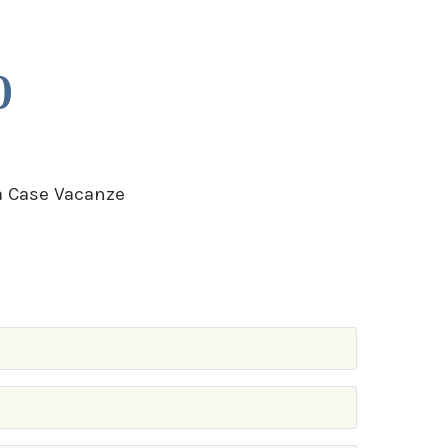
0
tà Case Vacanze