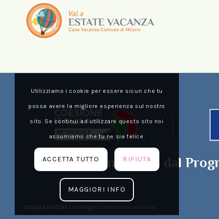
Utilizziamo i cookie per essere sicuri che tu
possa avere la migliore esperienza sul nostro
sito. Se continui ad utilizzare questo sito noi
assumiamo che tu ne sia felice.
ACCETTA TUTTO
RIFIUTA
Cofinanziato dal Prog
MAGGIORI INFO
SCUOLA NATURA
| Un Progetto del Comune di Milano