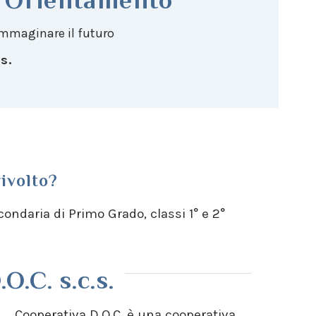
 immaginare il futuro
s.
rivolto?
ondaria di Primo Grado, classi 1° e 2°
O.C. s.c.s.
Cooperativa D.O.C. è una cooperativa