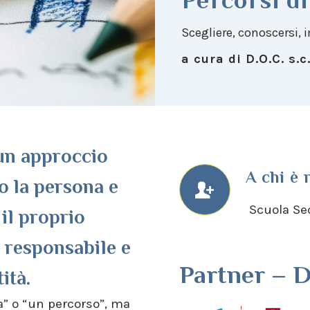
Scegliere, conoscersi,
a cura di D.O.C. s.c.
un approccio
A chi è 
o la persona e
Scuola Sec
 il proprio
 responsabile e
Partner – D.
ità.
la” o “un percorso”, ma