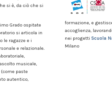
e si è, da ciò che si
formazione, e gestisce
Primo Grado ospitate
accoglienza, lavorand
ratorio si articola in
nei progetti
Scuola N
 le ragazze e i
Milano
sonale e relazionale.
aboratoriale,
ascolto musicale,
vi (come paste
nto autentico,