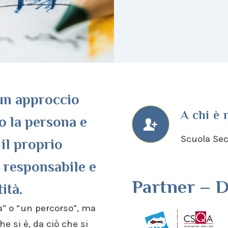
un approccio
A chi è 
o la persona e
Scuola Sec
 il proprio
 responsabile e
Partner – D.
ità.
la” o “un percorso”, ma
e si è, da ciò che si