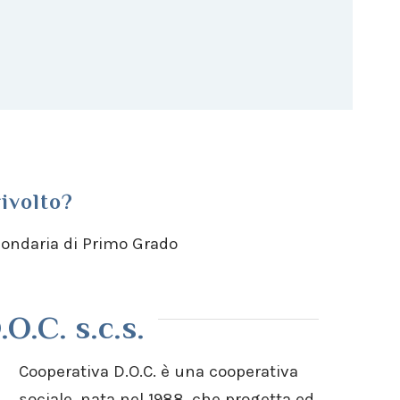
rivolto?
ondaria di Primo Grado
O.C. s.c.s.
Cooperativa D.O.C. è una cooperativa
sociale, nata nel 1988, che progetta ed