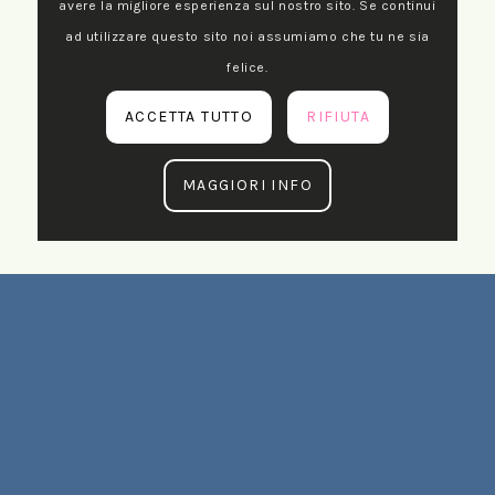
avere la migliore esperienza sul nostro sito. Se continui
ad utilizzare questo sito noi assumiamo che tu ne sia
felice.
ACCETTA TUTTO
RIFIUTA
MAGGIORI INFO
Scuola Natura
Il Comune di Milano in cogestione con la
Cooperativa sociale D.O.C. e in collaborazione
con le Scuole dell’Infanzia, Primarie e
Secondarie di Primo grado realizza