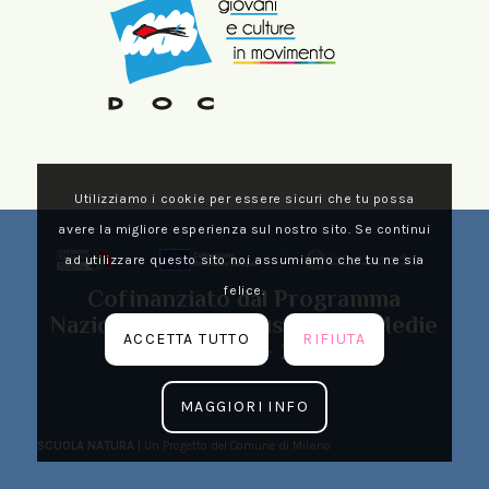
Utilizziamo i cookie per essere sicuri che tu possa
avere la migliore esperienza sul nostro sito. Se continui
ad utilizzare questo sito noi assumiamo che tu ne sia
felice.
Cofinanziato dal Programma
Nazionale Metro Plus e Città Medie
ACCETTA TUTTO
RIFIUTA
Sud 2021 – 2027
MAGGIORI INFO
SCUOLA NATURA
| Un Progetto del Comune di Milano