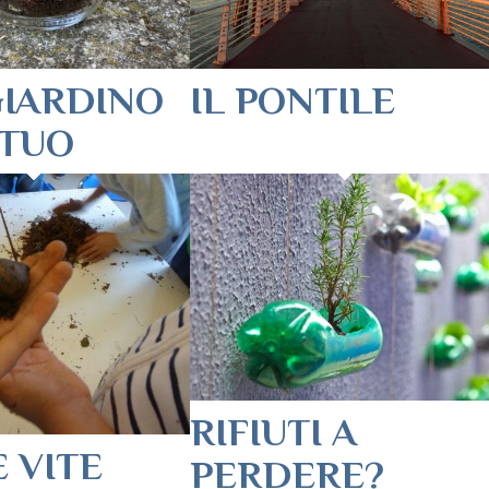
GIARDINO
IL PONTILE
ETUO
RIFIUTI A
 VITE
PERDERE?