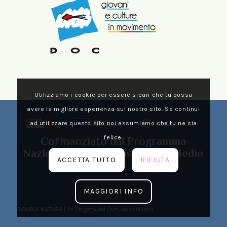
Utilizziamo i cookie per essere sicuri che tu possa
avere la migliore esperienza sul nostro sito. Se continui
ad utilizzare questo sito noi assumiamo che tu ne sia
felice.
Cofinanziato dal Programma
Nazionale Metro Plus e Città Medie
ACCETTA TUTTO
RIFIUTA
Sud 2021 – 2027
MAGGIORI INFO
SCUOLA NATURA
| Un Progetto del Comune di Milano